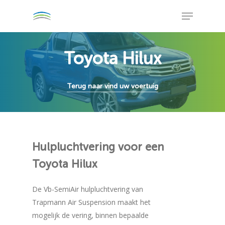
Skip
Menu
to
Close
main
Menu
content
Toyota Hilux
Terug naar vind uw voertuig
Hulpluchtvering
voor
een
Toyota
Hilux
De Vb-SemiAir hulpluchtvering van
Trapmann Air Suspension maakt het
mogelijk de vering, binnen bepaalde