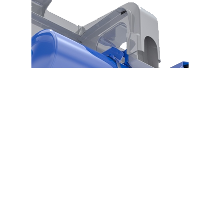
Alles
over
actieve
luchtvering
voor
uw
camper
Actieve luchtvering voor campers is
een
populaire oplossing
tegenwoordig en
dat heeft verschillende redenen. Dankzij zo’n
luchtveringsysteem in de camper geniet u
van meer rijcomfort, een betere baanligging
en heeft u minder last van een hevige
zijwind tijdens het rijden. Hieronder vindt u