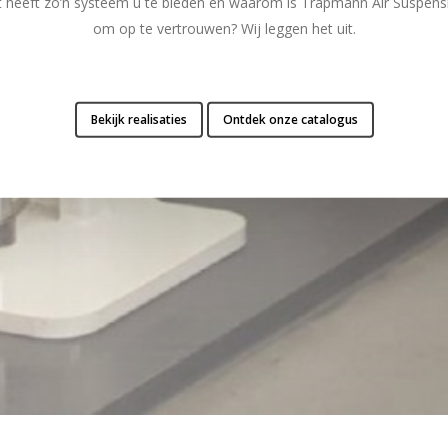
t heeft zo’n systeem u te bieden en waarom is Trapmann Air Suspensi
om op te vertrouwen? Wij leggen het uit.
Bekijk realisaties
Ontdek onze catalogus