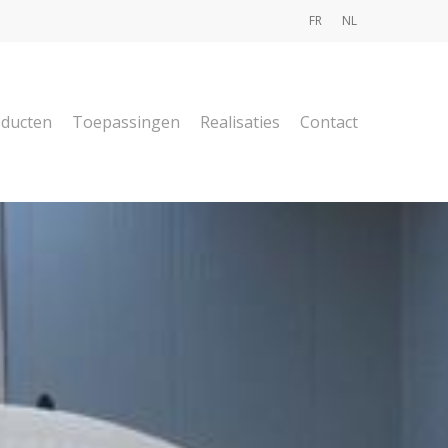
FR
NL
ducten
Toepassingen
Realisaties
Contact