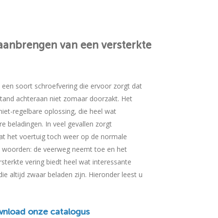
aanbrengen
van
een
versterkte
jk een soort schroefvering die ervoor zorgt dat
stand achteraan niet zomaar doorzakt. Het
et-regelbare oplossing, die heel wat
e beladingen. In veel gevallen zorgt
at het voertuig toch weer op de normale
e woorden: de veerweg neemt toe en het
rsterkte vering biedt heel wat interessante
e altijd zwaar beladen zijn. Hieronder leest u
nload onze catalogus