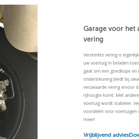
Garage
voor
het
vering
Versterkte vering is eigenli
uw voertuig in beladen toe
gaat om een goedkope en ni
ondersteuning biedt bij zwar
verzwaarde vering ervoor d
rijhoogte komt. Met ander
voertuig wordt stabieler. Ve
voordelen voor voertuigen di
meer!
Vrijblijvend advies
Dow