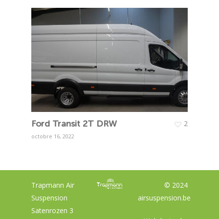
Ford Transit 2T DRW
2
octobre 16, 2022
Trapmann Air
© 2024
Suspension
airsuspension.be
Satenrozen 3