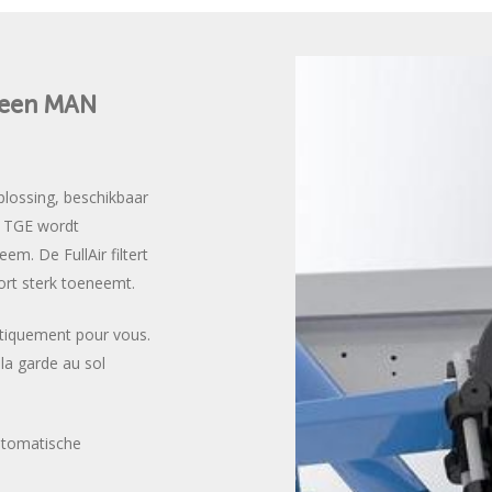
een
MAN
plossing, beschikbaar
 TGE wordt
m. De FullAir filtert
ort sterk toeneemt.
atiquement pour vous.
 la garde au sol
utomatische