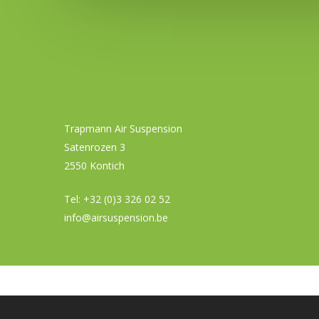
aanpassen om zo bvb gemakkelijker in en uit
Trapmann Air Suspension
Satenrozen 3
2550 Kontich
Tel:
+32 (0)3 326 02 52
info@airsuspension.be