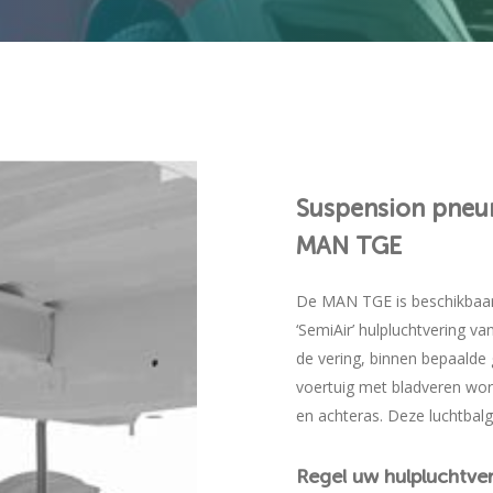
Suspension pneum
MAN
TGE
De MAN TGE is beschikbaar
‘SemiAir’ hulpluchtvering 
de vering, binnen bepaalde 
voertuig met bladveren wor
en achteras. Deze luchtbal
Regel
uw
hulpluchtve