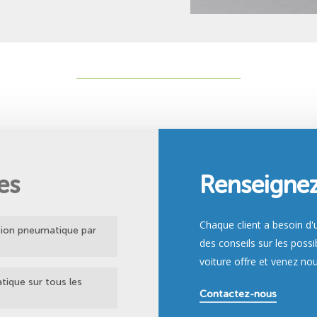
es
Renseigne
Chaque client a besoin 
sion pneumatique par
des conseils sur les poss
voiture offre et venez nou
es conditions
ique sur tous les
le chargé
Contactez-nous
u véhicule