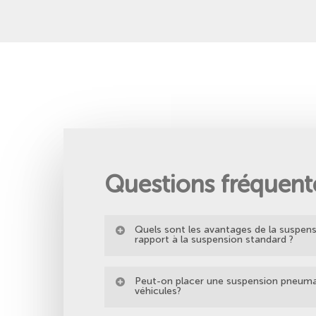
Questions fréquent
Quels sont les avantages de la suspen
rapport à la suspension standard ?
– meilleur confort de conduite dans toutes l
Peut-on placer une suspension pneumat
– beaucoup plus sûr lorsque le véhicule rou
véhicules?
– élimination automatique de l'inclinaison d